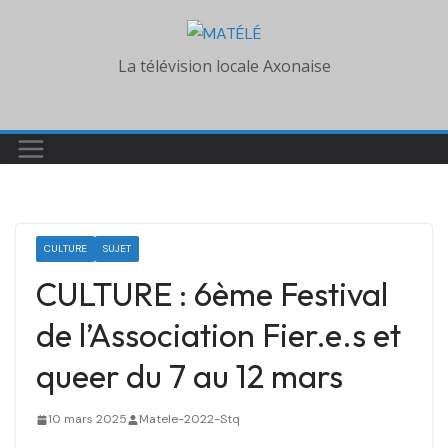
Skip
to
La télévision locale Axonaise
content
CULTURE
SUJET
CULTURE : 6ème Festival
de l’Association Fier.e.s et
queer du 7 au 12 mars
10 mars 2025
Matele-2022-Stq