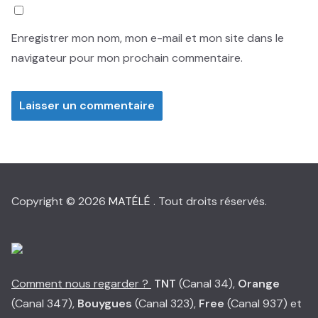
Enregistrer mon nom, mon e-mail et mon site dans le
navigateur pour mon prochain commentaire.
Copyright © 2026
MATÉLÉ
. Tout droits réservés.
Comment nous regarder ?
TNT
(Canal 34),
Orange
(Canal 347),
Bouygues
(Canal 323),
Free
(Canal 937) et