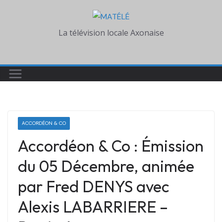
Skip
to
La télévision locale Axonaise
content
ACCORDÉON & CO
Accordéon & Co : Émission
du 05 Décembre, animée
par Fred DENYS avec
Alexis LABARRIERE –