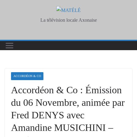
Skip
to
La télévision locale Axonaise
content
ACCORDÉON & CO
Accordéon & Co : Émission
du 06 Novembre, animée par
Fred DENYS avec
Amandine MUSICHINI –