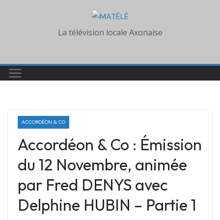
Skip
to
La télévision locale Axonaise
content
ACCORDÉON & CO
Accordéon & Co : Émission
du 12 Novembre, animée
par Fred DENYS avec
Delphine HUBIN – Partie 1