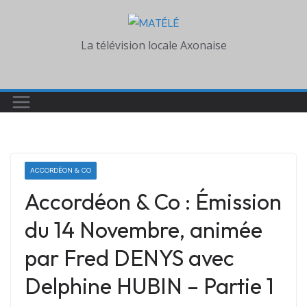
Skip
to
La télévision locale Axonaise
content
ACCORDÉON & CO
Accordéon & Co : Émission
du 14 Novembre, animée
par Fred DENYS avec
Delphine HUBIN – Partie 1