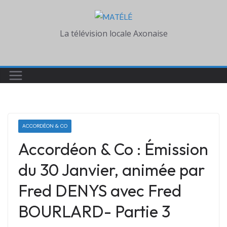
Skip
to
La télévision locale Axonaise
content
ACCORDÉON & CO
Accordéon & Co : Émission
du 30 Janvier, animée par
Fred DENYS avec Fred
BOURLARD- Partie 3