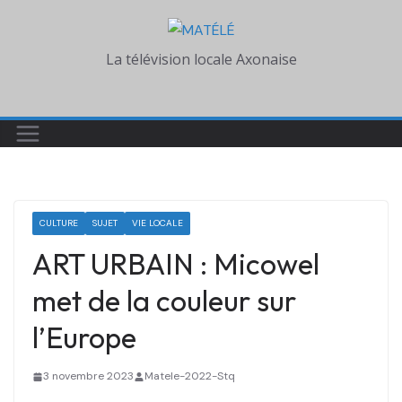
Skip
to
La télévision locale Axonaise
content
CULTURE
SUJET
VIE LOCALE
ART URBAIN : Micowel
met de la couleur sur
l’Europe
3 novembre 2023
Matele-2022-Stq