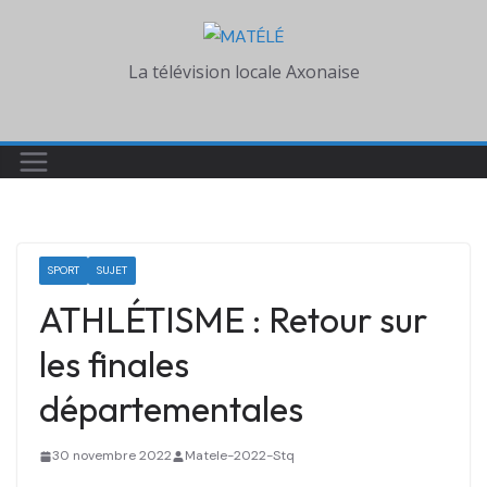
Skip
to
La télévision locale Axonaise
content
SPORT
SUJET
ATHLÉTISME : Retour sur
les finales
départementales
30 novembre 2022
Matele-2022-Stq