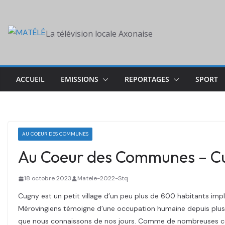
Skip
to
La télévision locale Axonaise
content
ACCUEIL
EMISSIONS
REPORTAGES
SPORT
AU COEUR DES COMMUNES
Au Coeur des Communes – Cu
18 octobre 2023
Matele-2022-Stq
Cugny est un petit village d’un peu plus de 600 habitants imp
Mérovingiens témoigne d’une occupation humaine depuis plusie
que nous connaissons de nos jours. Comme de nombreuses comm