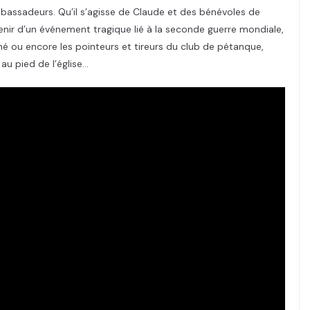
mbassadeurs. Qu’il s’agisse de Claude et des bénévoles de
uvenir d’un événement tragique lié à la seconde guerre mondiale,
né ou encore les pointeurs et tireurs du club de pétanque,
au pied de l’église…