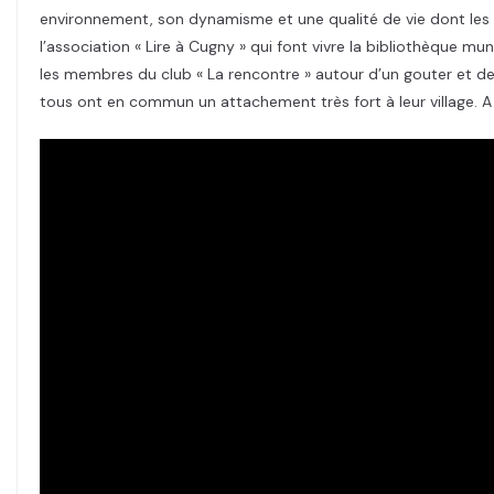
environnement, son dynamisme et une qualité de vie dont les h
l’association « Lire à Cugny » qui font vivre la bibliothèque m
les membres du club « La rencontre » autour d’un gouter et de
tous ont en commun un attachement très fort à leur village. A 