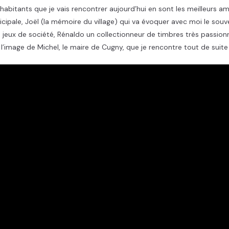
abitants que je vais rencontrer aujourd’hui en sont les meilleurs a
unicipale, Joël (la mémoire du village) qui va évoquer avec moi le so
 jeux de société, Rénaldo un collectionneur de timbres très passion
l’image de Michel, le maire de Cugny, que je rencontre tout de suite 