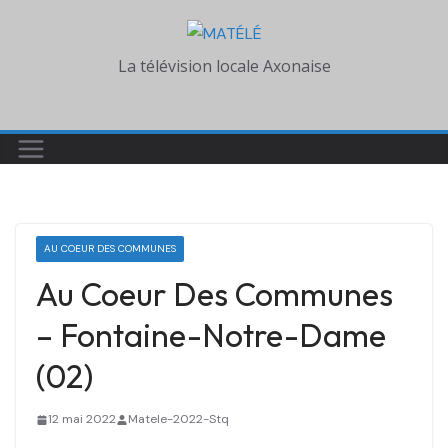
Skip
to
La télévision locale Axonaise
content
AU COEUR DES COMMUNES
Au Coeur Des Communes
– Fontaine-Notre-Dame
(02)
12 mai 2022
Matele-2022-Stq