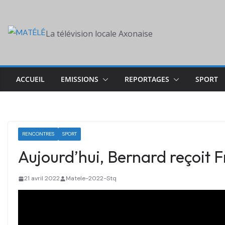
Skip
to
La télévision locale Axonaise
content
ACCUEIL
EMISSIONS
REPORTAGES
SPORT
RENCONTRES
SPORT
Aujourd’hui, Bernard reçoit F
21 avril 2022
Matele-2022-Stq