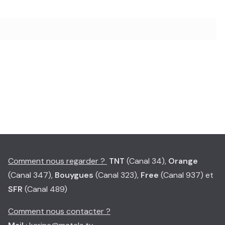
Comment nous regarder ?
TNT
(Canal 34),
Orange
(Canal 347),
Bouygues
(Canal 323),
Free
(Canal 937) et
SFR
(Canal 489)
Comment nous contacter ?