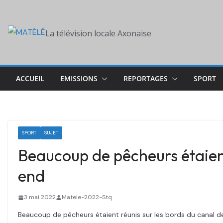
Skip
to
La télévision locale Axonaise
content
ACCUEIL
EMISSIONS
REPORTAGES
SPORT
SPORT
SUJET
Beaucoup de pêcheurs étaient
end
3 mai 2022
Matele-2022-Stq
Beaucoup de pêcheurs étaient réunis sur les bords du canal 