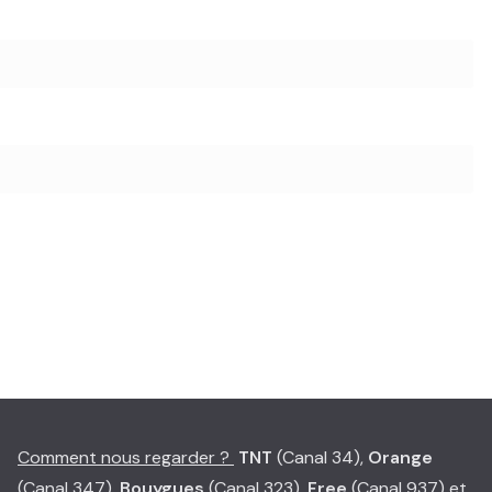
Comment nous regarder ?
TNT
(Canal 34),
Orange
(Canal 347),
Bouygues
(Canal 323),
Free
(Canal 937) et