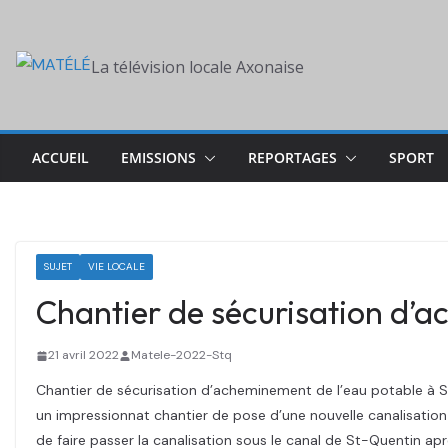
Skip
to
La télévision locale Axonaise
content
ACCUEIL
EMISSIONS
REPORTAGES
SPORT
SUJET
VIE LOCALE
Chantier de sécurisation d’a
21 avril 2022
Matele-2022-Stq
Chantier de sécurisation d’acheminement de l’eau potable à Sa
un impressionnat chantier de pose d’une nouvelle canalisation
de faire passer la canalisation sous le canal de St-Quentin apr