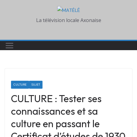
Skip
to
La télévision locale Axonaise
content
CULTURE
SUJET
CULTURE : Tester ses
connaissances et sa
culture en passant le
Certificat d’études de 1930