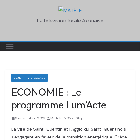
Skip
to
La télévision locale Axonaise
content
SUJET
VIE LOCALE
ECONOMIE : Le
programme Lum’Acte
3 novembre 2023
Matele-2022-Stq
La Ville de Saint-Quentin et l’Agglo du Saint-Quentinois
s’engagent en faveur de la transition énergétique. Grâce