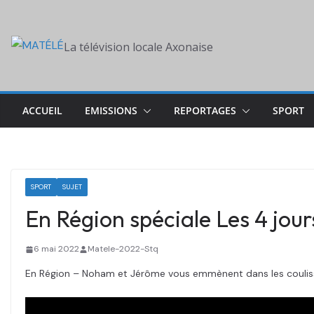
Skip
to
La télévision locale Axonaise
content
ACCUEIL
EMISSIONS
REPORTAGES
SPORT
SPORT
SUJET
En Région spéciale Les 4 jou
6 mai 2022
Matele-2022-Stq
En Région – Noham et Jérôme vous emmènent dans les couliss