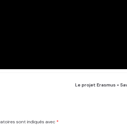
Le projet Erasmus « S
atoires sont indiqués avec
*