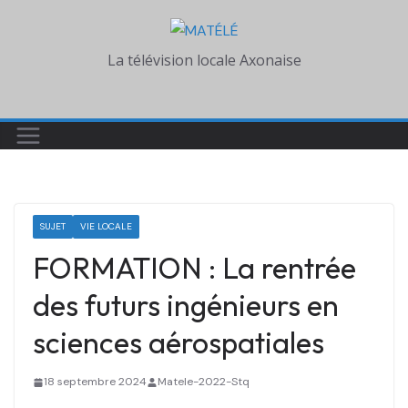
Skip
to
La télévision locale Axonaise
content
SUJET
VIE LOCALE
FORMATION : La rentrée
des futurs ingénieurs en
sciences aérospatiales
18 septembre 2024
Matele-2022-Stq