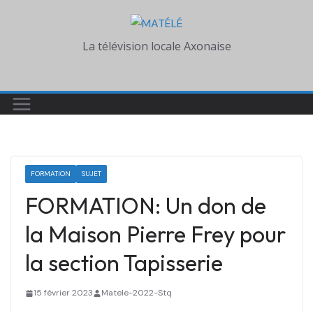
Skip
to
La télévision locale Axonaise
content
FORMATION
SUJET
FORMATION: Un don de
la Maison Pierre Frey pour
la section Tapisserie
15 février 2023
Matele-2022-Stq