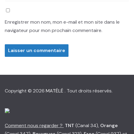
Enregistrer mon nom, mon e-mail et mon site dans le
navigateur pour mon prochain commentaire.
Copyright © 2026
MATÉLÉ
. Tout droits réservés.
Comment nous regarder ?
TNT
(Canal 34),
Orange
(Canal 347),
Bouygues
(Canal 323),
Free
(Canal 937) et