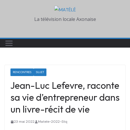
Skip
to
La télévision locale Axonaise
content
RENCONTRES
SUJET
Jean-Luc Lefevre, raconte
sa vie d’entrepreneur dans
un livre-récit de vie
23 mai 2022
Matele-2022-Stq