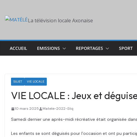
Skip
to
La télévision locale Axonaise
content
ACCUEIL
EMISSIONS
REPORTAGES
SPORT
SUJET
VIE LOCALE
VIE LOCALE : Jeux et déguise
10 mars 2025
Matele-2022-Stq
Samedi dernier une après-midi récréative était organisée dans
Les enfants se sont déguisés pour l’occasion et ont pu partici