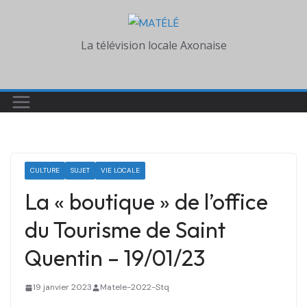
Skip
to
La télévision locale Axonaise
content
CULTURE
SUJET
VIE LOCALE
La « boutique » de l’office
du Tourisme de Saint
Quentin – 19/01/23
19 janvier 2023
Matele-2022-Stq