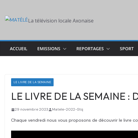
Skip
to
La télévision locale Axonaise
content
ACCUEIL
EMISSIONS
REPORTAGES
SPORT
LE LIVRE DE LA SEMAINE
LE LIVRE DE LA SEMAINE : D
29 novembre 2023
Matele-2022-Stq
Chaque vendredi nous vous proposons de découvrir le livre coup