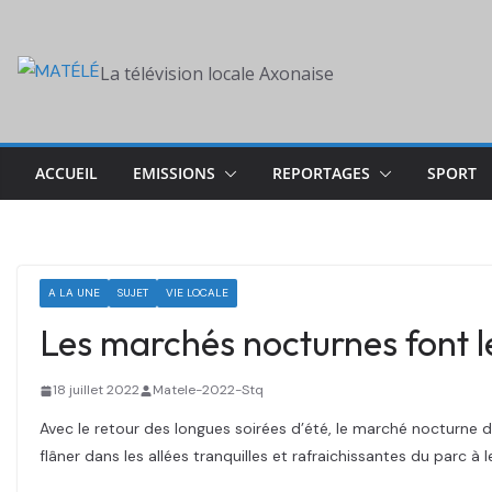
Skip
to
La télévision locale Axonaise
content
ACCUEIL
EMISSIONS
REPORTAGES
SPORT
A LA UNE
SUJET
VIE LOCALE
Les marchés nocturnes font l
18 juillet 2022
Matele-2022-Stq
Avec le retour des longues soirées d’été, le marché nocturne de
flâner dans les allées tranquilles et rafraichissantes du parc à 