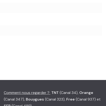
Comment nous regarder ?
TNT
(Canal 34),
Orange
(Canal 347),
Bouygues
(Canal 323),
Free
(Canal 937) et
SFR
(Canal 489)