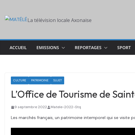
Skip
to
La télévision locale Axonaise
content
ACCUEIL
EMISSIONS
REPORTAGES
SPORT
CULTURE
PATRIMOINE
SUJET
L’Office de Tourisme de Sain
9 septembre 2022
Matele-2022-Stq
Les marchés français, un patrimoine intemporel qui se visite pou