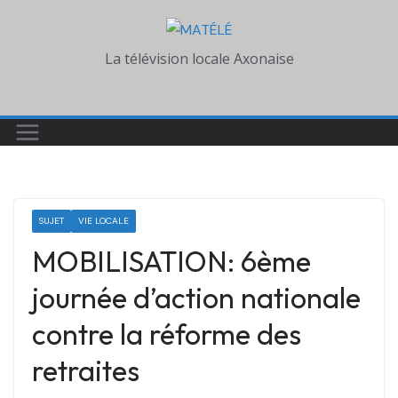
Skip
to
La télévision locale Axonaise
content
SUJET
VIE LOCALE
MOBILISATION: 6ème
journée d’action nationale
contre la réforme des
retraites