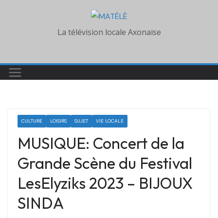
Skip
to
La télévision locale Axonaise
content
CULTURE
LOISIRS
SUJET
VIE LOCALE
MUSIQUE: Concert de la
Grande Scène du Festival
LesElyziks 2023 – BIJOUX
SINDA