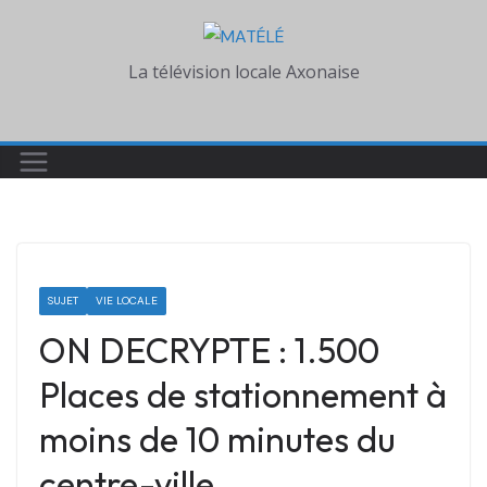
Skip
to
La télévision locale Axonaise
content
SUJET
VIE LOCALE
ON DECRYPTE : 1.500
Places de stationnement à
moins de 10 minutes du
centre-ville