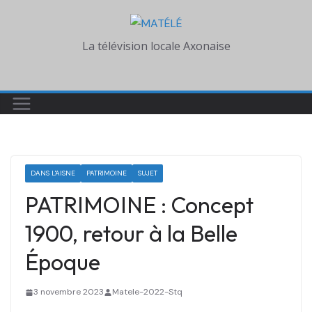
Skip
to
La télévision locale Axonaise
content
DANS L'AISNE
PATRIMOINE
SUJET
PATRIMOINE : Concept
1900, retour à la Belle
Époque
3 novembre 2023
Matele-2022-Stq