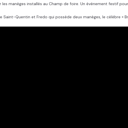
r les manèges installés au Champ de foire. Un événement festif pour 
 de Saint-Quentin et Fredo qui possède deux manèges, le célèbre « B