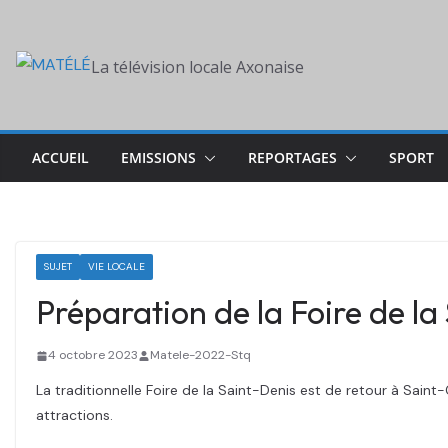
Skip
to
La télévision locale Axonaise
content
ACCUEIL
EMISSIONS
REPORTAGES
SPORT
SUJET
VIE LOCALE
Préparation de la Foire de l
4 octobre 2023
Matele-2022-Stq
La traditionnelle Foire de la Saint-Denis est de retour à Sain
attractions.