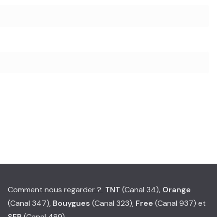
Comment nous regarder ?
TNT
(Canal 34),
Orange
(Canal 347),
Bouygues
(Canal 323),
Free
(Canal 937) et
SFR
(Canal 489)