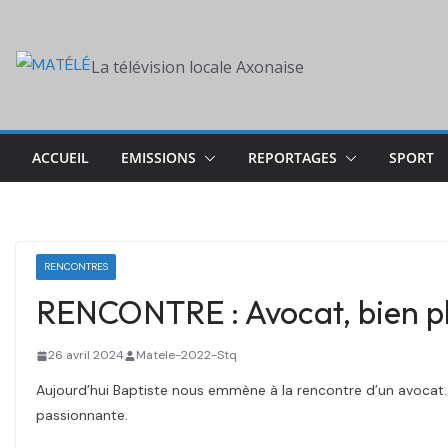
Skip
to
La télévision locale Axonaise
content
ACCUEIL
EMISSIONS
REPORTAGES
SPORT
RENCONTRES
RENCONTRE : Avocat, bien plu
26 avril 2024
Matele-2022-Stq
Aujourd’hui Baptiste nous emmène à la rencontre d’un avocat. 
passionnante.