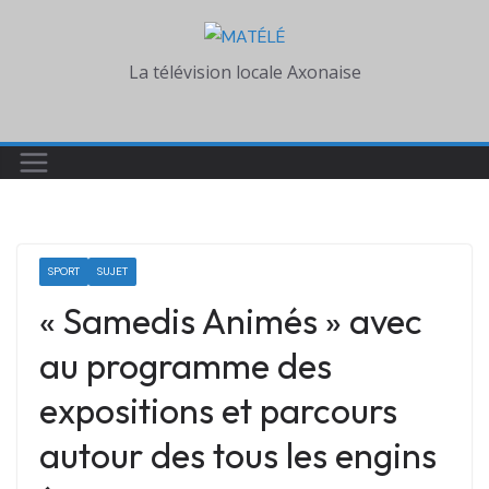
Skip
to
La télévision locale Axonaise
content
SPORT
SUJET
« Samedis Animés » avec
au programme des
expositions et parcours
autour des tous les engins