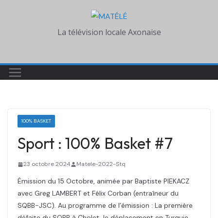
Skip
to
La télévision locale Axonaise
content
100% BASKET
Sport : 100% Basket #7
23 octobre 2024
Matele-2022-Stq
Émission du 15 Octobre, animée par Baptiste PIEKACZ
avec Greg LAMBERT et Félix Corban (entraîneur du
SQBB-JSC). Au programme de l’émission : La première
défaite du SQBB à Cholet, le déplacement en Turquie