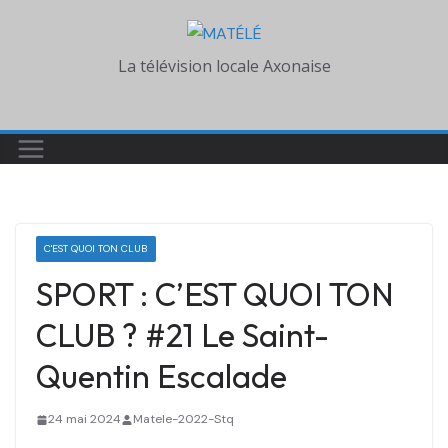
Skip
to
La télévision locale Axonaise
content
C'EST QUOI TON CLUB
SPORT : C’EST QUOI TON
CLUB ? #21 Le Saint-
Quentin Escalade
24 mai 2024
Matele-2022-Stq