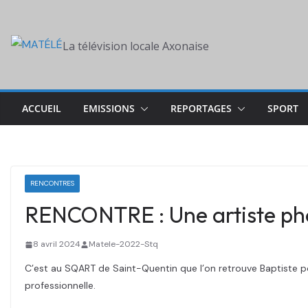
Skip
to
La télévision locale Axonaise
content
ACCUEIL
EMISSIONS
REPORTAGES
SPORT
RENCONTRES
RENCONTRE : Une artiste phot
8 avril 2024
Matele-2022-Stq
C’est au SQART de Saint-Quentin que l’on retrouve Baptiste pou
professionnelle.