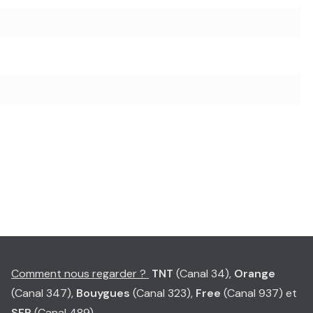
Comment nous regarder ?
TNT
(Canal 34),
Orange
(Canal 347),
Bouygues
(Canal 323),
Free
(Canal 937) et
SFR
(Canal 489)