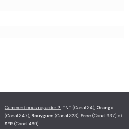
Comment nous regarder ?
TNT
(Canal 34),
Orange
(Canal 347),
Bouygues
(Canal 323),
Free
(Canal 937) et
SFR
(Canal 489)