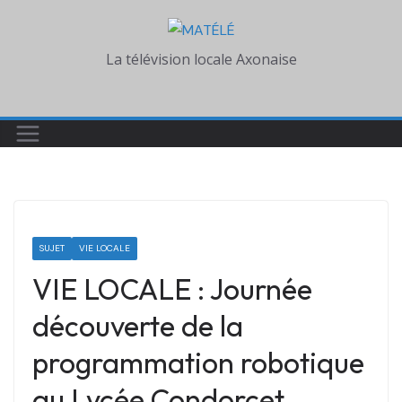
Skip
to
La télévision locale Axonaise
content
SUJET
VIE LOCALE
VIE LOCALE : Journée
découverte de la
programmation robotique
au Lycée Condorcet