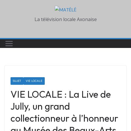
Skip
to
La télévision locale Axonaise
content
SUJET
VIE LOCALE
VIE LOCALE : La Live de
Jully, un grand
collectionneur à l’honneur
au Musée des Beaux-Arts