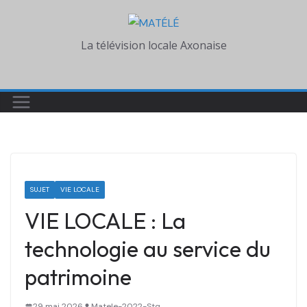
Skip
to
La télévision locale Axonaise
content
SUJET
VIE LOCALE
VIE LOCALE : La
technologie au service du
patrimoine
29 mai 2026
Matele-2022-Stq