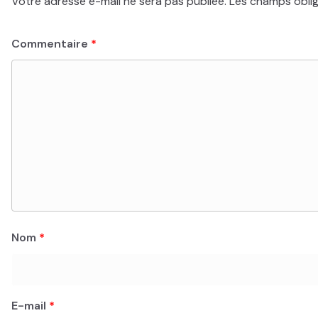
Votre adresse e-mail ne sera pas publiée.
Les champs oblig
Commentaire
*
Nom
*
E-mail
*