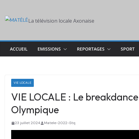
Skip
to
La télévision locale Axonaise
content
ACCUEIL
EMISSIONS
REPORTAGES
SPORT
VIE LOCALE
VIE LOCALE : Le breakdance a
Olympique
23 juillet 2024
Matele-2022-Stq