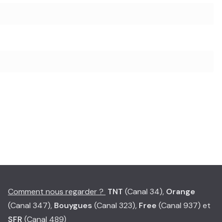
Comment nous regarder ?
TNT
(Canal 34),
Orange
(Canal 347),
Bouygues
(Canal 323),
Free
(Canal 937) et
SFR
(Canal 489)