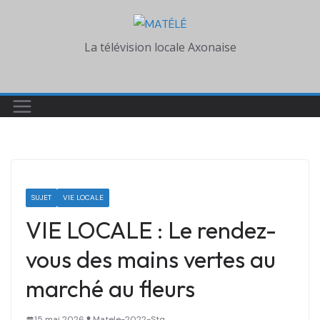
Skip
to
La télévision locale Axonaise
content
SUJET
VIE LOCALE
VIE LOCALE : Le rendez-
vous des mains vertes au
marché au fleurs
15 mai 2026
Matele-2022-Stq