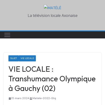
Skip
to
La télévision locale Axonaise
content
SUJET
VIE LOCALE
VIE LOCALE :
Transhumance Olympique
à Gauchy (02)
15 mars 2024
Matele-2022-Stq