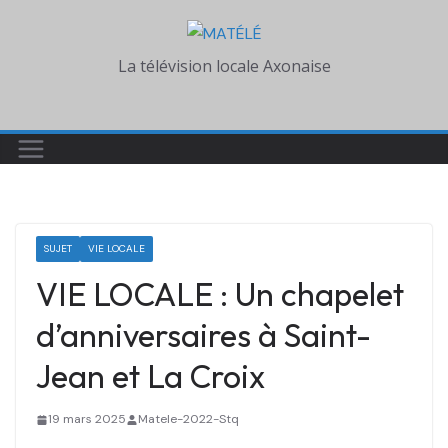
Skip
to
La télévision locale Axonaise
content
SUJET
VIE LOCALE
VIE LOCALE : Un chapelet
d’anniversaires à Saint-
Jean et La Croix
19 mars 2025
Matele-2022-Stq