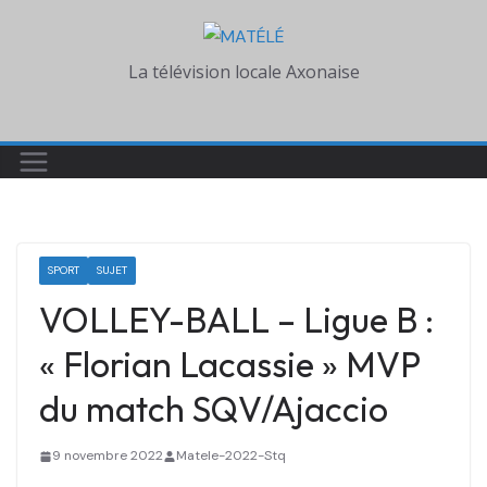
Skip
to
La télévision locale Axonaise
content
SPORT
SUJET
VOLLEY-BALL – Ligue B :
« Florian Lacassie » MVP
du match SQV/Ajaccio
9 novembre 2022
Matele-2022-Stq