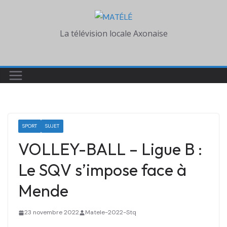
Skip
to
La télévision locale Axonaise
content
SPORT
SUJET
VOLLEY-BALL – Ligue B :
Le SQV s’impose face à
Mende
23 novembre 2022
Matele-2022-Stq