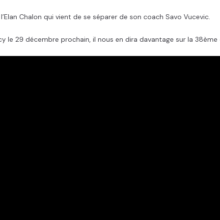
, l’Elan Chalon qui vient de se séparer de son coach Savo Vucevic.
ercy le 29 décembre prochain, il nous en dira davantage sur la 38ème