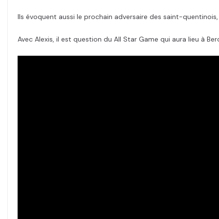
Ils évoquent aussi le prochain adversaire des saint-quentinois
Avec Alexis, il est question du All Star Game qui aura lieu à B