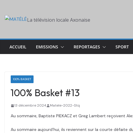
Skip
to
La télévision locale Axonaise
content
ACCUEIL
EMISSIONS
REPORTAGES
SPORT
100% BASKET
100% Basket #13
13 décembre 2024
Matele-2022-Stq
Au sommaire, Baptiste PIEKACZ et Greg Lambert reçoivent Alex
Au sommaire aujourd’hui, ils reviennent sur la courte défait