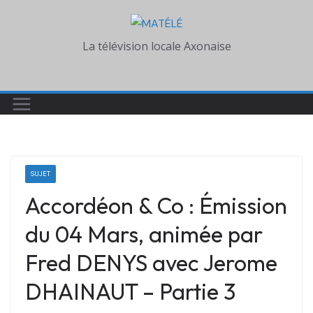
Skip
to
La télévision locale Axonaise
content
SUJET
Accordéon & Co : Émission
du 04 Mars, animée par
Fred DENYS avec Jerome
DHAINAUT – Partie 3