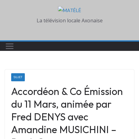
Skip
to
La télévision locale Axonaise
content
SUJET
Accordéon & Co Émission
du 11 Mars, animée par
Fred DENYS avec
Amandine MUSICHINI –