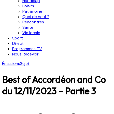
Handicap
Loisirs
Patrimoine
Quoi de neuf ?
Rencontres
Santé
Vie locale
Sport
Direct
Programmes TV
Nous Recevoir
Émissions
Sujet
Best of Accordéon and Co
du 12/11/2023 – Partie 3