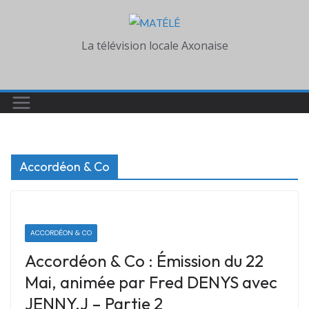
Skip
to
La télévision locale Axonaise
content
Accordéon & Co
ACCORDÉON & CO
Accordéon & Co : Émission du 22
Mai, animée par Fred DENYS avec
JENNY.J – Partie 2