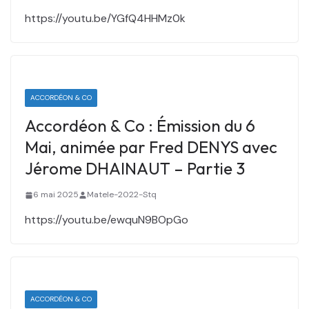
https://youtu.be/YGfQ4HHMz0k
ACCORDÉON & CO
Accordéon & Co : Émission du 6
Mai, animée par Fred DENYS avec
Jérome DHAINAUT – Partie 3
6 mai 2025
Matele-2022-Stq
https://youtu.be/ewquN9BOpGo
ACCORDÉON & CO