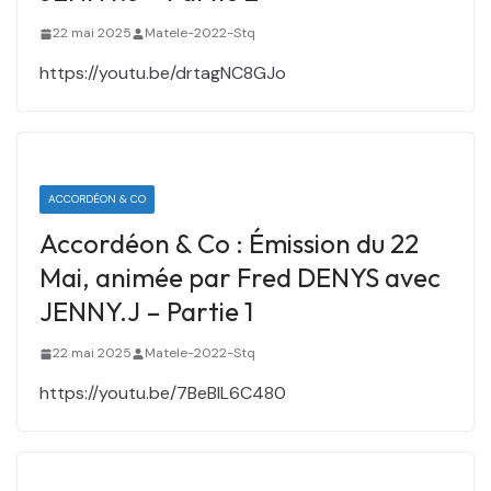
22 mai 2025
Matele-2022-Stq
https://youtu.be/drtagNC8GJo
ACCORDÉON & CO
Accordéon & Co : Émission du 22
Mai, animée par Fred DENYS avec
JENNY.J – Partie 1
22 mai 2025
Matele-2022-Stq
https://youtu.be/7BeBIL6C480