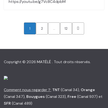
https://youtu.be/g7Vc8C4dpbM
Pagination
1
2
…
12
des
publications
Copyright © 2026
MATÉLÉ
. Tout droits réservés.
Comment nous regarder ?
TNT
(Canal 34),
Orange
(Canal 347),
Bouygues
(Canal 323),
Free
(Canal 937) et
SFR
(Canal 489)